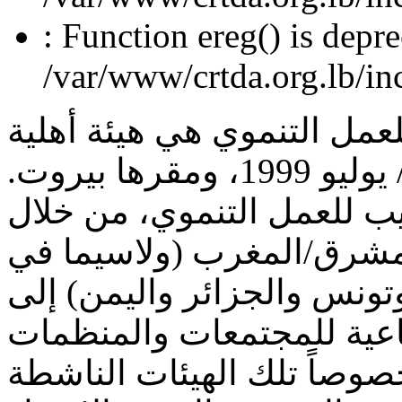
: Function ereg() is depre
/var/www/crtda.org.lb/inc
عمل التنموي هي هيئة أهلية
مسجلة رسمياً منذ شهر تموز/ يوليو 1999، ومقرها بيروت.
ب للعمل التنموي، من خلال
مشرق/المغرب (ولاسيما في
ونس والجزائر واليمن) إلى
ماعية للمجتمعات والمنظمات
صوصاً تلك الهيئات الناشطة