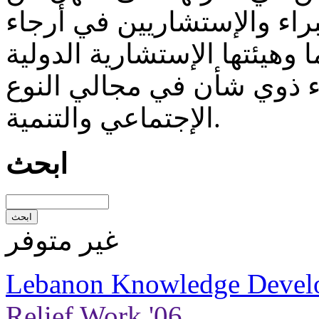
راء والإستشاريين في أرجاء
هيئتها الإستشارية الدولية
ء ذوي شأن في مجالي النوع
الإجتماعي والتنمية.
ابحث
غير متوفر
Lebanon Knowledge Devel
Relief Work '06